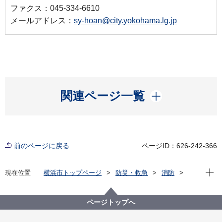
ファクス：045-334-6610
メールアドレス：
sy-hoan@city.yokohama.lg.jp
開く
関連ページ一覧
前のページに戻る
ページID：626-242-366
現在位
現在位置
横浜市トップページ
防災・救急
消防
火災予防ともしもの備え
身近にある危険物の取扱いについて
消毒用アルコールを安全に取り扱うための注意事項
ページトップへ