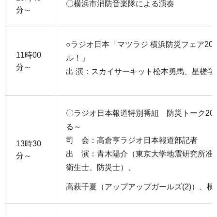
〇横浜市消防音楽隊による演奏
分～
○ラジオ日本「マツラジ 横浜防災フェア20
11時00
ル！」
分～
出 演：スカイサーキット松本勇馬、星槎学
〇ラジオ日本報道特別番組 防災トーク202
る～
司 会：高倉亨ラジオ日本報道部記者
13時30
出 演：青木陽介（東京大学地震研究所准
分～
衛生士、防災士）、
高萩千夏（アップアップガールズ(2)）、