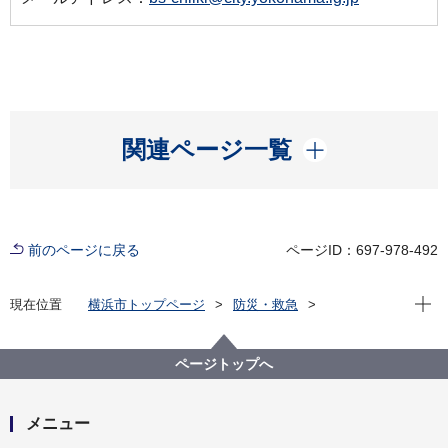
開く
関連ページ一覧
前のページに戻る
ページID：697-978-492
現在位
現在位置
横浜市トップページ
防災・救急
防災・災害
もしもの時に備える
横浜市の対策（公助）
防災訓練・研修
横浜防災フェア2025
ページトップへ
メニュー