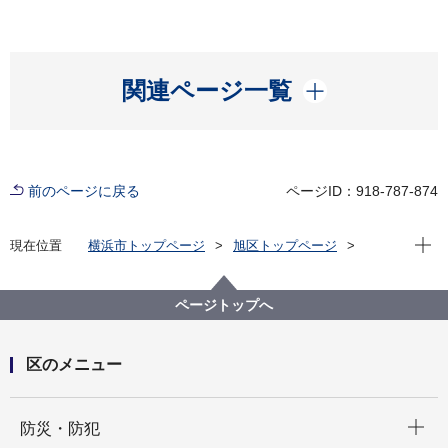
開く
関連ページ一覧
前のページに戻る
ページID：918-787-874
現在位
現在位置
横浜市トップページ
旭区トップページ
窓口・施設
区民利用施設
ページトップへ
区のメニュー
開く
防災・防犯