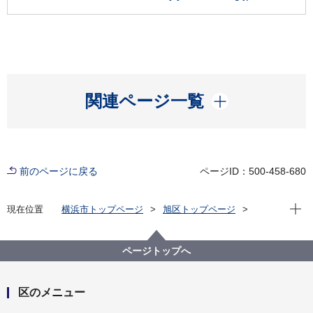
開く
関連ページ一覧
前のページに戻る
ページID：500-458-680
現在位
現在位置
横浜市トップページ
旭区トップページ
窓口・施設
区役所窓口
区役所案内
旭区役所 Free Wi-Fiのご案内
ページトップへ
区のメニュー