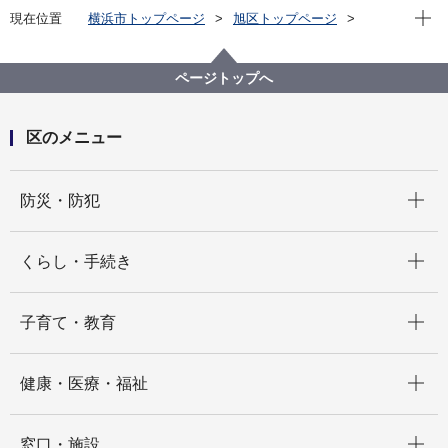
現在位
現在位置
横浜市トップページ
旭区トップページ
くらし・手続き
まちづくり・環境
まちづくり
若葉台地区小中学校跡地の活用・検討
ページトップへ
若葉台地区小中学校跡地の活用検討委員会
区のメニュー
開く
防災・防犯
開く
くらし・手続き
開く
子育て・教育
開く
健康・医療・福祉
開く
窓口・施設