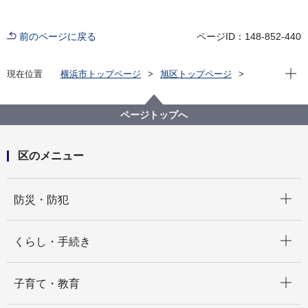
前のページに戻る
ページID：148-852-440
現在位
現在位置
横浜市トップページ
旭区トップページ
くらし・手続き
市民協働・学び
学び
ページトップへ
区のメニュー
開く
防災・防犯
開く
くらし・手続き
開く
子育て・教育