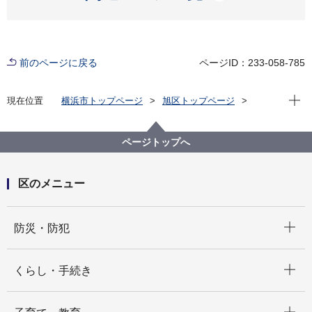
前のページに戻る
ページID：233-058-785
現在位
現在位置
横浜市トップページ
旭区トップページ
子育て・教育
放課後児童育成
ページトップへ
区のメニュー
開く
防災・防犯
開く
くらし・手続き
開く