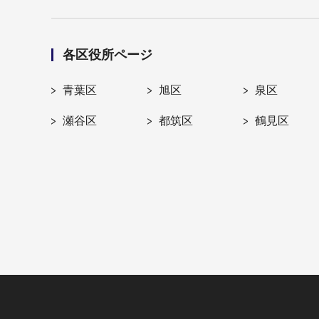
各区役所ページ
青葉区
旭区
泉区
瀬谷区
都筑区
鶴見区