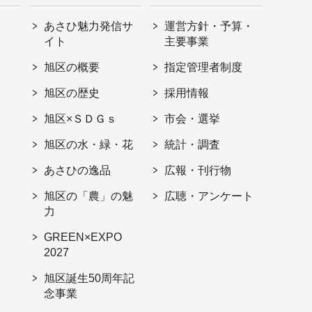
あさひ魅力発信サ
運営方針・予算・
イト
主要事業
旭区の概要
指定管理者制度
旭区の歴史
採用情報
旭区×ＳＤＧｓ
市会・選挙
旭区の水・緑・花
統計・調査
あさひの逸品
広報・刊行物
旭区の「農」の魅
広聴・アンケート
力
GREEN×EXPO
2027
旭区誕生50周年記
念事業