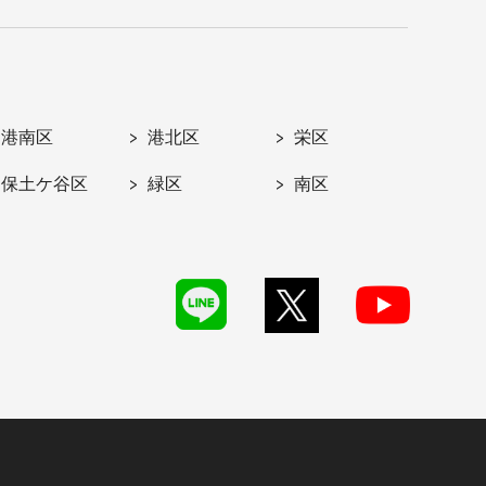
港南区
港北区
栄区
保土ケ谷区
緑区
南区