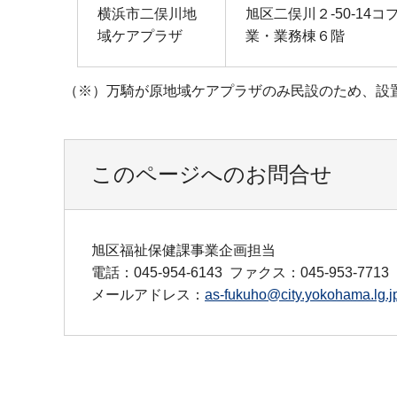
横浜市二俣川地
旭区二俣川２‐50‐14
域ケアプラザ
業・業務棟６階
（※）万騎が原地域ケアプラザのみ民設のため、設
このページへのお問合せ
旭区福祉保健課事業企画担当
電話：045-954-6143
ファクス：045-953-7713
メールアドレス：
as-fukuho@city.yokohama.lg.j