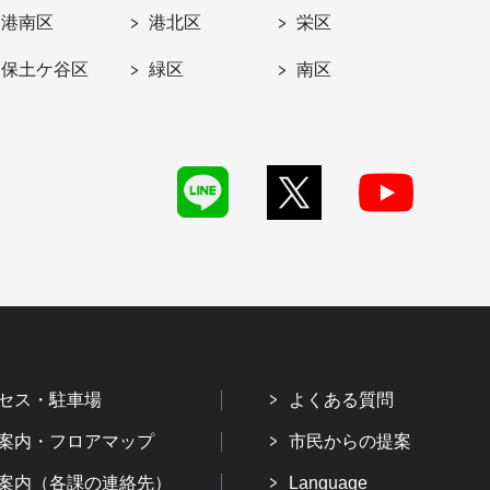
港南区
港北区
栄区
保土ケ谷区
緑区
南区
セス・駐車場
よくある質問
案内・フロアマップ
市民からの提案
案内（各課の連絡先）
Language