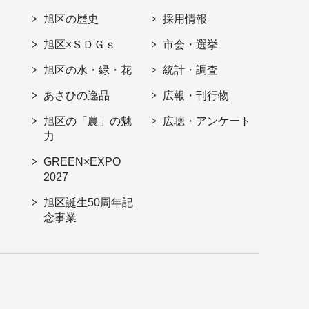
旭区の歴史
採用情報
旭区×ＳＤＧｓ
市会・選挙
旭区の水・緑・花
統計・調査
あさひの逸品
広報・刊行物
旭区の「農」の魅
広聴・アンケート
力
GREEN×EXPO
2027
旭区誕生50周年記
念事業