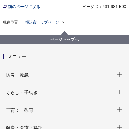
前のページに戻る
ページID：431-981-500
現在位
現在位置
横浜市トップページ
横浜市ウェブサイトについて
ウェブアクセシビリティ
ページトップへ
メニュー
開く
防災・救急
開く
くらし・手続き
開く
子育て・教育
開く
健康・医療・福祉