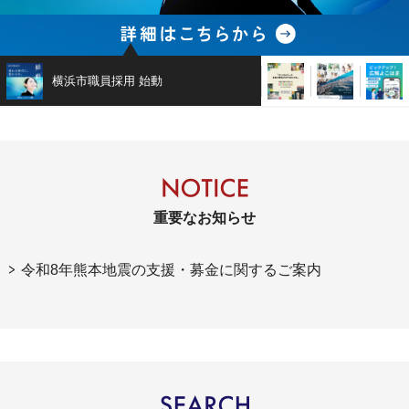
横浜市職員採用 始動
STYLE100
横浜市中期計
重要なお知らせ
令和8年熊本地震の支援・募金に関するご案内