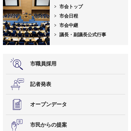
市会トップ
市会日程
市会中継
議長・副議長公式行事
市職員採用
記者発表
オープンデータ
市民からの提案