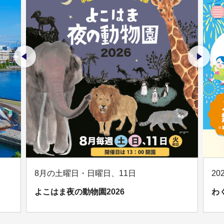
前のスライドを表示
次のス
8月の土曜日・日曜日、11日
20
よこはま夜の動物園2026
わ