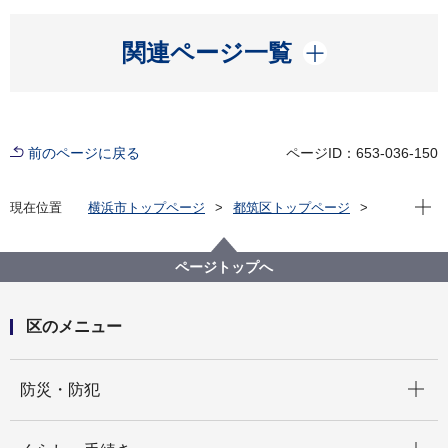
開く
関連ページ一覧
前のページに戻る
ページID：653-036-150
現在位
現在位置
横浜市トップページ
都筑区トップページ
区政情報
指定管理者制度
スポーツセンター
平成27年度都筑スポーツセンター指定管理者公募（終
ページトップへ
了）
区のメニュー
開く
防災・防犯
開く