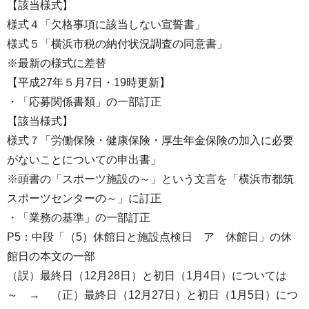
【該当様式】
様式４「欠格事項に該当しない宣誓書」
様式５「横浜市税の納付状況調査の同意書」
※最新の様式に差替
【平成27年５月7日・19時更新】
・「応募関係書類」の一部訂正
【該当様式】
様式７「労働保険・健康保険・厚生年金保険の加入に必要
がないことについての申出書」
※頭書の「スポーツ施設の～」という文言を「横浜市都筑
スポーツセンターの～」に訂正
・「業務の基準」の一部訂正
P5：中段「（5）休館日と施設点検日 ア 休館日」の休
館日の本文の一部
（誤）最終日（12月28日）と初日（1月4日）については
～ → （正）最終日（12月27日）と初日（1月5日）につ