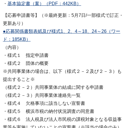
・
基本協定書（案）（PDF：442KB）
【応募申請書等】（※最終更新：5月7日/一部様式で訂正・
更新あり）
●応募関係書類表紙及び様式1、2、4～18、24～26（ワー
ド：185KB）
（内容）
・様式１ 指定申請書
・様式２ 団体の概要
※共同事業体の場合は、以下（様式２－２及び２－３）も
提出すること※
（様式２－２）共同事業体の結成に関する申請書
（様式２－３）共同事業体連絡先一覧
・様式４ 欠格事項に該当しない宣誓書
・様式５ 横浜市税の納付状況調査の同意書
・様式６ 法人税及び法人市民税の課税対象となる収益事
業等を実施していないことの宣誓書（※該当の場合のみ）