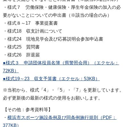
・様式７ 労働保険・健康保険・厚生年金保険の加入の必
要がないことについての申出書（※該当の場合のみ）
・様式８～17 事業提案書
・様式18 収支計画について
・様式24 現地見学会及び応募説明会参加申込書
・様式25 質問書
・様式26 辞退届
●様式３ 申請団体役員名簿（県警照会用）（エクセル：
72KB）
●様式19～23 収支予算書（エクセル：53KB）
※当初から、様式「4」・「5」・「7」を更新しています。
必ず更新後の最新の様式の使用をお願いします。
【その他：参考資料等】
・
横浜市スポーツ施設条例及び同条例施行規則（PDF：
377KB）