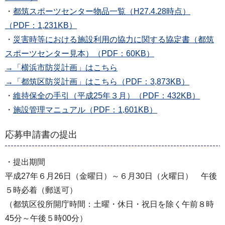
・
都筑スポーツセンター物品一覧（H27.4.28時点）
（PDF：1,231KB）
・
災害時等における施設利用の協力に関する協定書（都筑
スポーツセンター見本）（PDF：60KB）
→「横浜市防災計画」はこちら
→「都筑区防災計画」はこちら（PDF：3,873KB）
・
維持保全の手引（平成25年３月）（PDF：432KB）
・
施設管理マニュアル（PDF：1,601KB）
応募申請書の提出
・提出期間
平成27年６月26日（金曜日）～６月30日（火曜日） 午後
５時必着（郵送可）
（都筑区役所開庁時間：土曜・休日・祝日を除く午前８時
45分～午後５時00分）