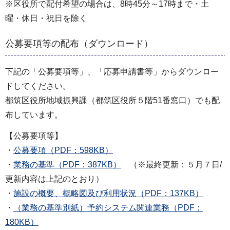
※区役所で配付希望の場合は、8時45分～17時まで・土
曜・休日・祝日を除く
公募要項等の配布（ダウンロード）
下記の「公募要項等」、「応募申請書等」からダウンロー
ドしてください。
都筑区役所地域振興課（都筑区役所５階51番窓口）でも配
布しています。
【公募要項等】
・
公募要項（PDF：598KB）
・
業務の基準（PDF：387KB）
（※最終更新：５月７日/
更新内容は上記のとおり）
・
施設の概要、概略図及び利用状況（PDF：137KB）
・
（業務の基準別紙）予約システム関連業務（PDF：
180KB）