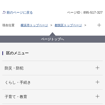
前のページに戻る
ページID：895-517-327
現在位
現在位置
横浜市トップページ
都筑区トップページ
区政情報
市会・選挙
ページトップへ
区のメニュー
開く
防災・防犯
開く
くらし・手続き
開く
子育て・教育