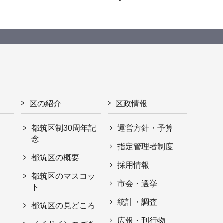
区の紹介
区政情報
都筑区制30周年記
運営方針・予算
念
指定管理者制度
都筑区の概要
採用情報
都筑区のマスコッ
市会・選挙
ト
統計・調査
都筑区の見どころ
広報・刊行物