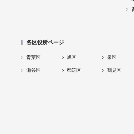
各区役所ページ
青葉区
旭区
泉区
瀬谷区
都筑区
鶴見区