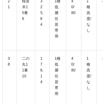
2
桜並
3
1種
4
1
-
1
木1
2
低
0/
種
5番
5.
層
80
高
6
6
住
度/
4
居
な
専
し
用
3
二の
1
1種
4
1
-
8
丸1
7
低
0/
種
1番
6.
層
80
高
10
1
住
度/
4
居
な
専
し
用