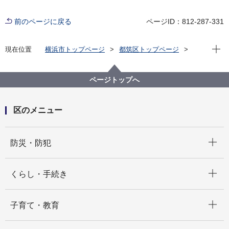
前のページに戻る
ページID：812-287-331
現在位
現在位置
横浜市トップページ
都筑区トップページ
子育て・教育
子育て支援・相談
子育て支援拠点
都筑区地域子育て支援拠点 有識者を交えた事業評価
ページトップへ
を行いました
区のメニュー
開く
防災・防犯
開く
くらし・手続き
開く
子育て・教育
開く