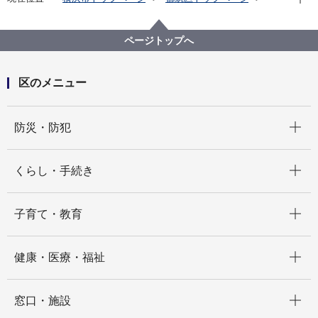
子育て・教育
子育て支援・相談
子育て支援拠点
都筑区地域子育て支援拠点事業５か年のまとめ
ページトップへ
区のメニュー
開く
防災・防犯
開く
くらし・手続き
開く
子育て・教育
開く
健康・医療・福祉
開く
窓口・施設