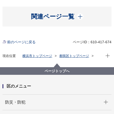
開く
関連ページ一覧
前のページに戻る
ページID：610-417-674
現在位
現在位置
横浜市トップページ
都筑区トップページ
子育て・教育
放課後児童育成
放課後キッズクラブ
放課後キッズクラブ運営法人の選定について
ページトップへ
区のメニュー
開く
防災・防犯
開く