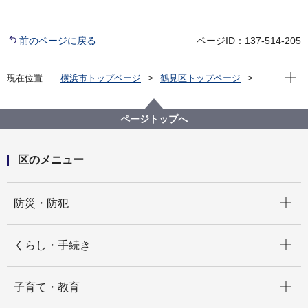
前のページに戻る
ページID：137-514-205
現在位
現在位置
横浜市トップページ
鶴見区トップページ
窓口・施設
区役所窓口
業務案内
鶴見区 福祉保健課
ページトップへ
区のメニュー
開く
防災・防犯
開く
くらし・手続き
開く
子育て・教育