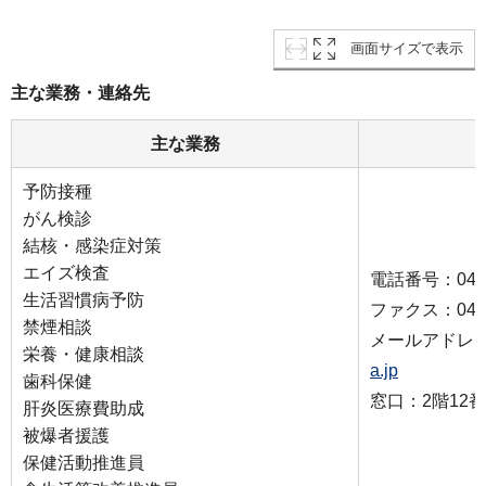
画面サイズで表示
主な業務・連絡先
主な業務
予防接種
がん検診
結核・感染症対策
エイズ検査
電話番号：045-5
生活習慣病予防
ファクス：045-5
禁煙相談
メールアドレ
栄養・健康相談
a.jp
歯科保健
窓口：2階12
肝炎医療費助成
被爆者援護
保健活動推進員