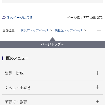
前のページに戻る
ページID：777-168-272
現在位
現在位置
横浜市トップページ
鶴見区トップページ
子育て・教育
放課後児童育成
ページトップへ
区のメニュー
開く
防災・防犯
開く
くらし・手続き
開く
子育て・教育