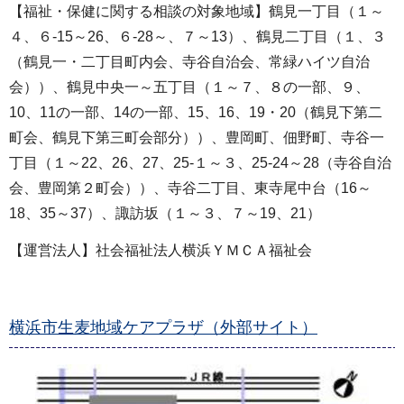
【福祉・保健に関する相談の対象地域】鶴見一丁目（１～
４、６-15～26、６-28～、７～13）、鶴見二丁目（１、３
（鶴見一・二丁目町内会、寺谷自治会、常緑ハイツ自治
会））、鶴見中央一～五丁目（１～７、８の一部、９、
10、11の一部、14の一部、15、16、19・20（鶴見下第二
町会、鶴見下第三町会部分））、豊岡町、佃野町、寺谷一
丁目（１～22、26、27、25-１～３、25-24～28（寺谷自治
会、豊岡第２町会））、寺谷二丁目、東寺尾中台（16～
18、35～37）、諏訪坂（１～３、７～19、21）
【運営法人】社会福祉法人横浜ＹＭＣＡ福祉会
横浜市生麦地域ケアプラザ（外部サイト）