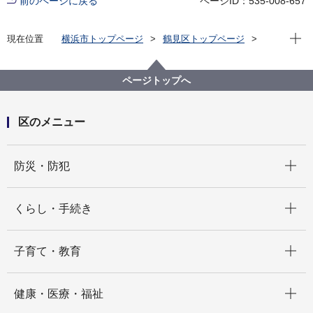
前のページに戻る
ページID：535-008-657
現在位
現在位置
横浜市トップページ
鶴見区トップページ
健康・医療・福祉
福祉・介護
地域福祉保健
地域福祉施設
地域ケアプラザ
地域ケアプラザ紹介
ページトップへ
区のメニュー
開く
防災・防犯
開く
くらし・手続き
開く
子育て・教育
開く
健康・医療・福祉