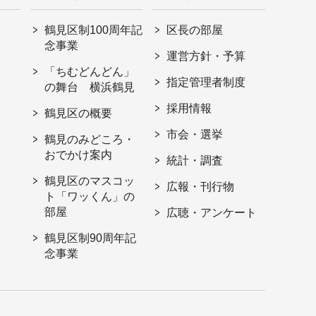
鶴見区制100周年記
区長の部屋
念事業
運営方針・予算
「ちむどんどん」
指定管理者制度
の舞台 横浜鶴見
採用情報
鶴見区の概要
市会・選挙
鶴見のみどころ・
おでかけ案内
統計・調査
鶴見区のマスコッ
広報・刊行物
ト「ワッくん」の
部屋
広聴・アンケート
鶴見区制90周年記
念事業