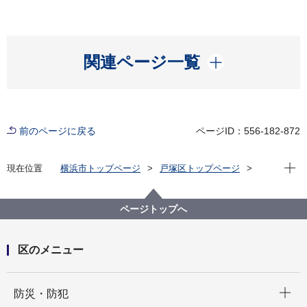
開く
関連ページ一覧
前のページに戻る
ページID：556-182-872
現在位
現在位置
横浜市トップページ
戸塚区トップページ
くらし・手続き
まちづくり・環境
土木事務所
ページトップへ
区のメニュー
開く
防災・防犯