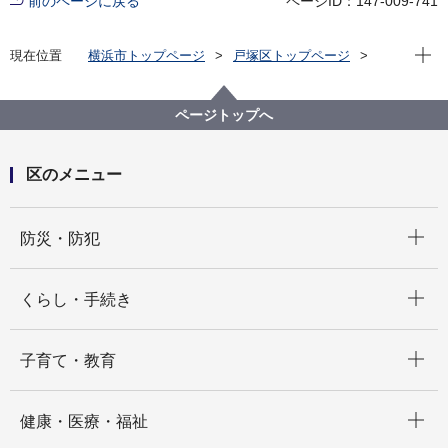
前のページに戻る
ページID：147-009-741
現在位
現在位置
横浜市トップページ
戸塚区トップページ
子育て・教育
青少年育成
青指だより
青少年指導員について
ページトップへ
区のメニュー
開く
防災・防犯
開く
くらし・手続き
開く
子育て・教育
開く
健康・医療・福祉