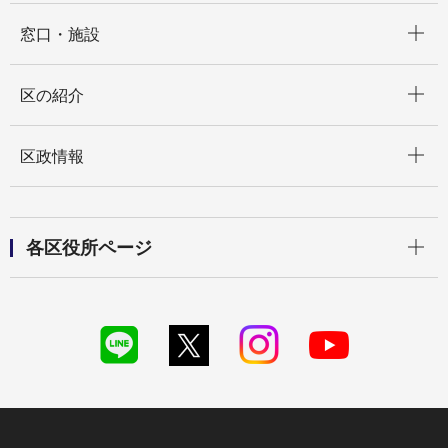
開く
窓口・施設
開く
区の紹介
開く
区政情報
開く
各区役所ページ