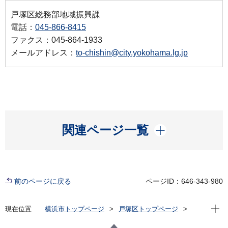
戸塚区総務部地域振興課
電話：
045-866-8415
ファクス：045-864-1933
メールアドレス：
to-chishin@city.yokohama.lg.jp
開く
関連ページ一覧
前のページに戻る
ページID：646-343-980
現在位
現在位置
横浜市トップページ
戸塚区トップページ
子育て・教育
青少年育成
チャレンジフェスティバルについて