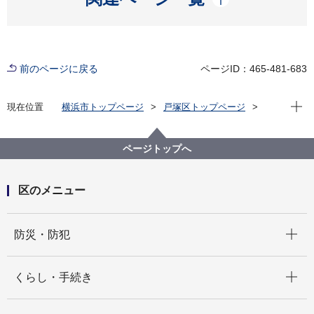
前のページに戻る
ページID：465-481-683
現在位
現在位置
横浜市トップページ
戸塚区トップページ
子育て・教育
青少年育成
令和６年度地域で育む青少年健全育成事業補助金のお
知らせ
ページトップへ
区のメニュー
開く
防災・防犯
開く
くらし・手続き
開く