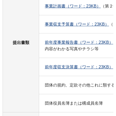
事業計画書（ワード：23KB）
（第２
事業収支予算書（ワード：23KB）
（
前年度事業報告書（ワード：23KB）
提出書類
内容がわかる写真やチラシ等
前年度収支決算書（ワード：23KB）
団体の規約、定款その他これに類する
団体役員名簿または構成員名簿