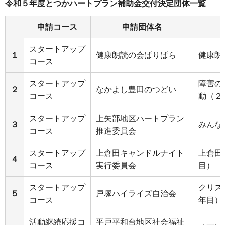
令和５年度とつかハートプラン補助金交付決定団体一覧
申請コース
申請団体名
スタートアップ
１
健康朗読の会ぱりぱら
健康朗
コース
スタートアップ
障害の
２
なかよし豊田のつどい
コース
動（２
スタートアップ
上矢部地区ハートプラン
３
みんな
コース
推進委員会
スタートアップ
上倉田キャンドルナイト
上倉田
４
コース
実行委員会
目）
スタートアップ
クリス
５
戸塚ハイライズ自治会
コース
年目）
活動継続応援コ
平戸平和台地区社会福祉