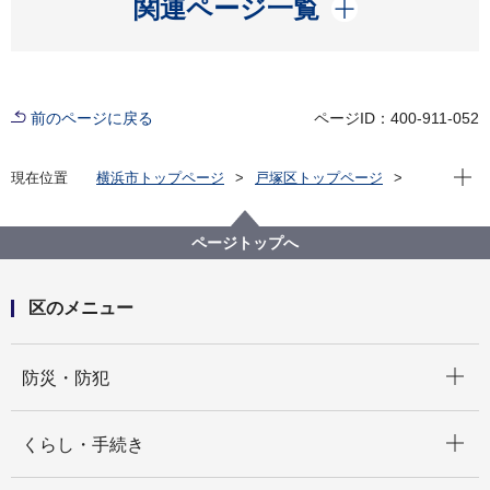
開く
関連ページ一覧
前のページに戻る
ページID：400-911-052
現在位
現在位置
横浜市トップページ
戸塚区トップページ
健康・医療・福祉
福祉・介護
地域福祉保健
戸塚区地域福祉保健計画
とつかハートプラン補助金（令和５年度）※交付決定
ページトップへ
団体を掲載しました。
区のメニュー
開く
防災・防犯
開く
くらし・手続き