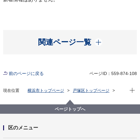
開く
関連ページ一覧
前のページに戻る
ページID：559-874-108
現在位
現在位置
横浜市トップページ
戸塚区トップページ
健康・医療・福祉
ページトップへ
区のメニュー