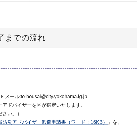
了までの流れ
。
to-bousai@city.yokohama.lg.jp
たアドバイザーを区が選定いたします。
ださい。）
域防災アドバイザー派遣申請書（ワード：16KB）
」を、
。