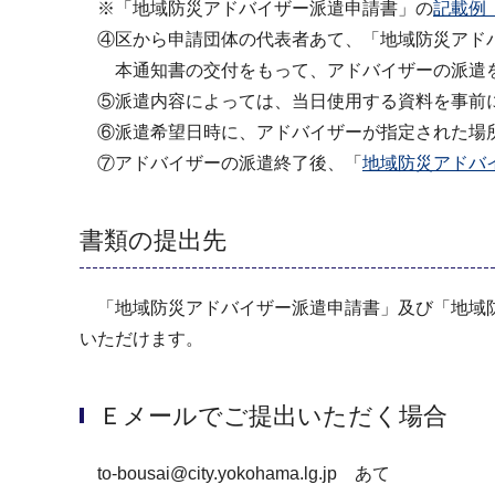
※「地域防災アドバイザー派遣申請書」の
記載例（
④区から申請団体の代表者あて、「地域防災アド
本通知書の交付をもって、アドバイザーの派遣
⑤派遣内容によっては、当日使用する資料を事前に
⑥派遣希望日時に、アドバイザーが指定された場
⑦アドバイザーの派遣終了後、「
地域防災アドバ
書類の提出先
「地域防災アドバイザー派遣申請書」及び「地域防
いただけます。
Ｅメールでご提出いただく場合
to-bousai@city.yokohama.lg.jp あて