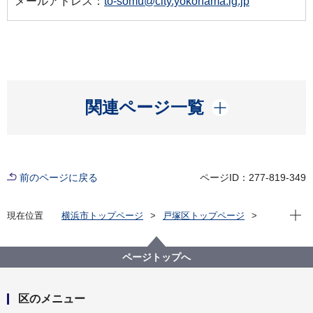
メールアドレス：
to-somu@city.yokohama.lg.jp
開く
関連ページ一覧
前のページに戻る
ページID：277-819-349
現在位
現在位置
横浜市トップページ
戸塚区トップページ
防災・防犯
防災・災害
地域防災活動に関する支援
【動画】戸塚区マンション防災担当者のための防災講
ページトップへ
座（基礎編）
区のメニュー