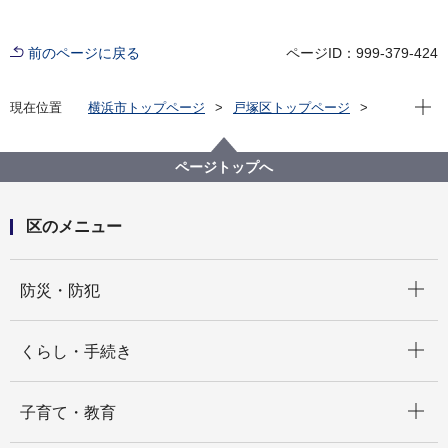
前のページに戻る
ページID：999-379-424
現在位
現在位置
横浜市トップページ
戸塚区トップページ
防災・防犯
防犯
ページトップへ
区のメニュー
開く
防災・防犯
開く
くらし・手続き
開く
子育て・教育