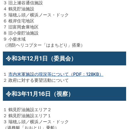
３ 旧上瀬谷通信施設
４ 鶴見貯油施設
５ 瑞穂ふ頭／横浜ノース・ドック
６ 根岸住宅地区
７ 旧富岡倉庫地区
８ 旧小柴貯油施設
９ 小柴水域
（消防ヘリコプター「はまちどり」搭乗）
令和3年12月1日（委員会）
１
市内米軍施設の現況等について（PDF：128KB）
２ 政府に対する要望活動について
令和3年11月16日（視察）
１ 鶴見貯油施設エリア２
２ 鶴見貯油施設エリア１
３ 瑞穂ふ頭／横浜ノース・ドック
（港務艇「おおとり」乗船）