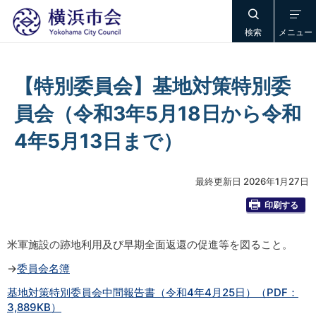
検索
メニュー
【特別委員会】基地対策特別委
員会（令和3年5月18日から令和
4年5月13日まで）
最終更新日 2026年1月27日
印刷する
米軍施設の跡地利用及び早期全面返還の促進等を図ること。
→
委員会名簿
基地対策特別委員会中間報告書（令和4年4月25日）（PDF：
3,889KB）