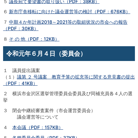
５
議長宛て要望書の取り扱い（PDF：38KB）
６
新市庁舎移転に向けた議会運営等の検討（PDF：676KB）
７
中期４か年計画2018～2021等の取組状況の市会への報告
（PDF：30KB）
８
そ の 他（PDF：12KB）
令和元年６月４日（委員会）
１ 議員提出議案
（１）
議第 ２ 号議案 教育予算の拡充等に関する意見書の提出
（PDF：41KB）
２ 横浜市金沢区選挙管理委員会委員及び同補充員各４人の選
挙
３ 閉会中継続審査案件（市会運営委員会）
議会運営等について
４
本会議（PDF：157KB）
５
各種委員会委員（PDF：37KB）