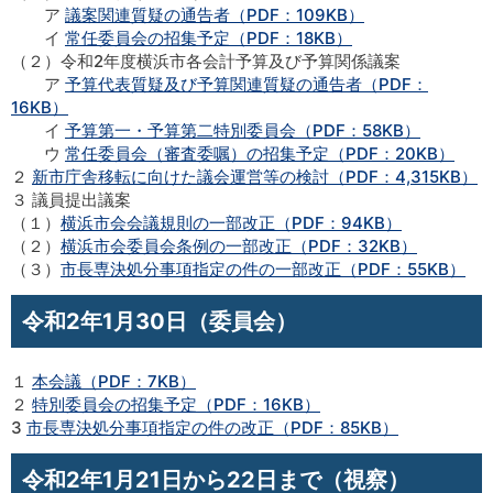
ア
議案関連質疑の通告者（PDF：109KB）
イ
常任委員会の招集予定（PDF：18KB）
（２）令和2年度横浜市各会計予算及び予算関係議案
ア
予算代表質疑及び予算関連質疑の通告者（PDF：
16KB）
イ
予算第一・予算第二特別委員会（PDF：58KB）
ウ
常任委員会（審査委嘱）の招集予定（PDF：20KB）
２
新市庁舎移転に向けた議会運営等の検討（PDF：4,315KB）
３ 議員提出議案
（１）
横浜市会会議規則の一部改正（PDF：94KB）
（２）
横浜市会委員会条例の一部改正（PDF：32KB）
（３）
市長専決処分事項指定の件の一部改正（PDF：55KB）
令和2年1月30日（委員会）
１
本会議（PDF：7KB）
２
特別委員会の招集予定（PDF：16KB）
3
市長専決処分事項指定の件の改正（PDF：85KB）
令和2年1月21日から22日まで（視察）