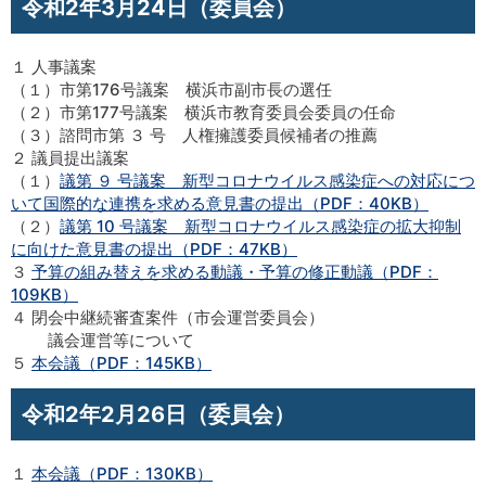
令和2年3月24日（委員会）
１ 人事議案
（１）市第176号議案 横浜市副市長の選任
（２）市第177号議案 横浜市教育委員会委員の任命
（３）諮問市第 ３ 号 人権擁護委員候補者の推薦
２ 議員提出議案
（１）
議第 ９ 号議案 新型コロナウイルス感染症への対応につ
いて国際的な連携を求める意見書の提出（PDF：40KB）
（２）
議第 10 号議案 新型コロナウイルス感染症の拡大抑制
に向けた意見書の提出（PDF：47KB）
３
予算の組み替えを求める動議・予算の修正動議（PDF：
109KB）
４ 閉会中継続審査案件（市会運営委員会）
議会運営等について
５
本会議（PDF：145KB）
令和2年2月26日（委員会）
１
本会議（PDF：130KB）