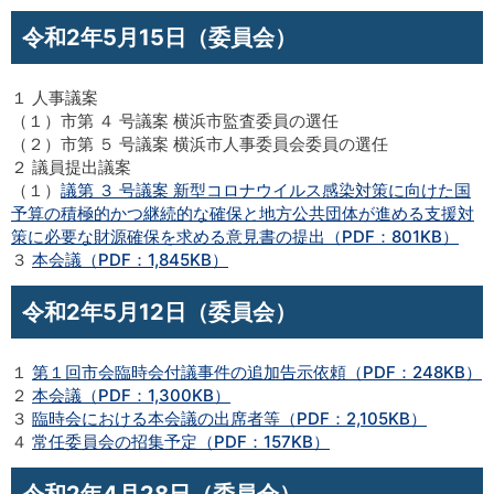
令和2年5月15日（委員会）
１ 人事議案
（１）市第 ４ 号議案 横浜市監査委員の選任
（２）市第 ５ 号議案 横浜市人事委員会委員の選任
２ 議員提出議案
（１）
議第 ３ 号議案 新型コロナウイルス感染対策に向けた国
予算の積極的かつ継続的な確保と地方公共団体が進める支援対
策に必要な財源確保を求める意見書の提出（PDF：801KB）
３
本会議（PDF：1,845KB）
令和2年5月12日（委員会）
１
第１回市会臨時会付議事件の追加告示依頼（PDF：248KB）
２
本会議（PDF：1,300KB）
３
臨時会における本会議の出席者等（PDF：2,105KB）
４
常任委員会の招集予定（PDF：157KB）
令和2年4月28日（委員会）