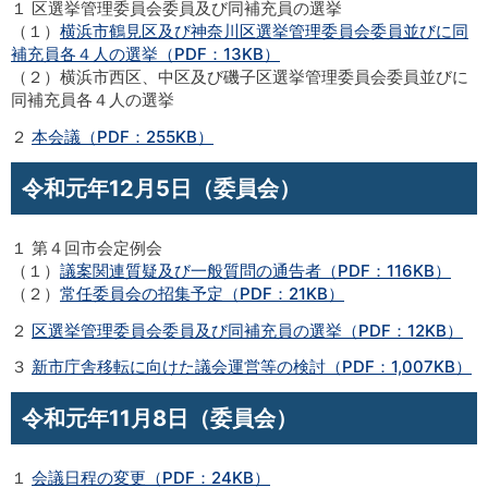
１ 区選挙管理委員会委員及び同補充員の選挙
（１）
横浜市鶴見区及び神奈川区選挙管理委員会委員並びに同
補充員各４人の選挙（PDF：13KB）
（２）横浜市西区、中区及び磯子区選挙管理委員会委員並びに
同補充員各４人の選挙
２
本会議（PDF：255KB）
令和元年12月5日（委員会）
１ 第４回市会定例会
（１）
議案関連質疑及び一般質問の通告者（PDF：116KB）
（２）
常任委員会の招集予定（PDF：21KB）
２
区選挙管理委員会委員及び同補充員の選挙（PDF：12KB）
３
新市庁舎移転に向けた議会運営等の検討（PDF：1,007KB）
令和元年11月8日（委員会）
１
会議日程の変更（PDF：24KB）