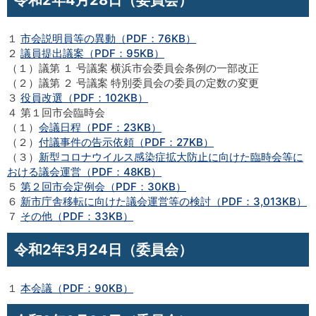
１
市会説明員等の異動（PDF：76KB）
２
議員提出議案（PDF：95KB）
（１）議第 １ 号議案 横浜市会委員会条例の一部改正
（２）議第 ２ 号議案 特別委員会の委員の定数の変更
３
役員改選（PDF：102KB）
４ 第１回市会臨時会
（１）
会議日程（PDF：23KB）
（２）
付議事件の告示依頼（PDF：27KB）
（３）
新型コロナウイルス感染症拡大防止に向けた臨時会等に
おける議会運営（PDF：48KB）
５
第２回市会定例会（PDF：30KB）
６
新市庁舎移転に向けた議会運営等の検討（PDF：3,013KB）
７
その他（PDF：33KB）
令和2年3月24日（委員会）
１
本会議（PDF：90KB）