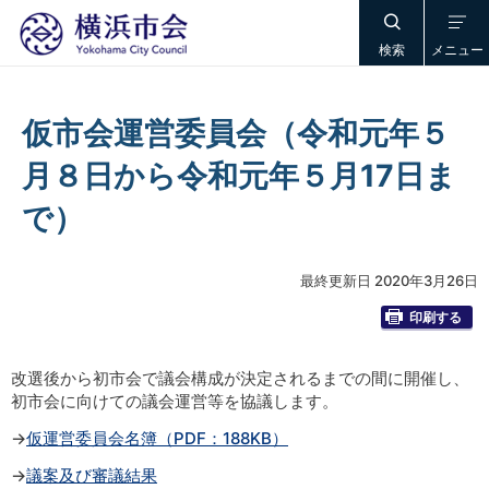
検索
メニュー
仮市会運営委員会（令和元年５
月８日から令和元年５月17日ま
で）
最終更新日 2020年3月26日
印刷する
改選後から初市会で議会構成が決定されるまでの間に開催し、
初市会に向けての議会運営等を協議します。
→
仮運営委員会名簿（PDF：188KB）
→
議案及び審議結果