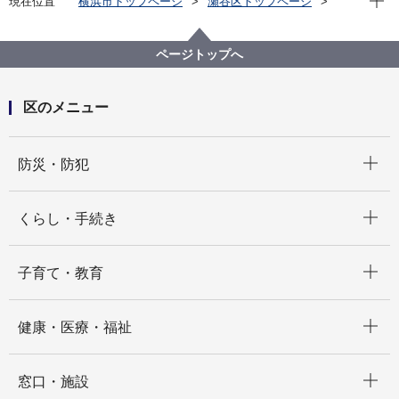
現在位置
横浜市トップページ
瀬谷区トップページ
区の紹介
横浜国際園芸博覧会瀬谷区推進協議会
せやまるオブジェ GREEN×EXPO 2027機運醸成に向
けて巡回中です！
ページトップへ
区のメニュー
開く
防災・防犯
開く
くらし・手続き
開く
子育て・教育
開く
健康・医療・福祉
開く
窓口・施設