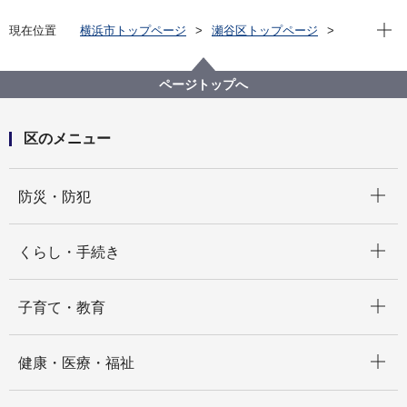
現在位
現在位置
横浜市トップページ
瀬谷区トップページ
くらし・手続き
戸籍・税・保険
戸籍・住民票・印鑑登録・マイナンバーカード
仮ナンバー
ページトップへ
区のメニュー
開く
防災・防犯
開く
くらし・手続き
開く
子育て・教育
開く
健康・医療・福祉
開く