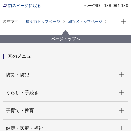
前のページに戻る
ページID：188-064-186
現在位
現在位置
横浜市トップページ
瀬谷区トップページ
健康・医療・福祉
福祉・介護
高齢者福祉・介護
地域包括ケアに向けた取組
横浜型地域包括ケアシステムの構築に向けた瀬谷区ア
ページトップへ
クションプラン
区のメニュー
開く
防災・防犯
開く
くらし・手続き
開く
子育て・教育
開く
健康・医療・福祉