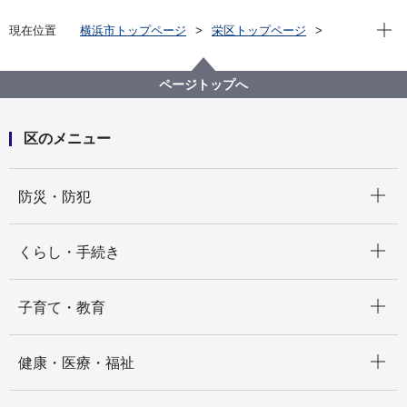
現在位
現在位置
横浜市トップページ
栄区トップページ
窓口・施設
区役所窓口
その他
ページトップへ
区のメニュー
開く
防災・防犯
開く
くらし・手続き
開く
子育て・教育
開く
健康・医療・福祉
開く