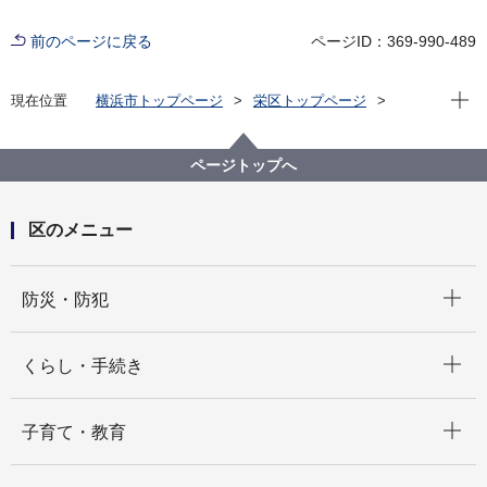
前のページに戻る
ページID：369-990-489
現在位
現在位置
横浜市トップページ
栄区トップページ
窓口・施設
区役所窓口
駐車場利用案内
ページトップへ
区のメニュー
開く
防災・防犯
開く
くらし・手続き
開く
子育て・教育
開く