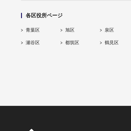
各区役所ページ
青葉区
旭区
泉区
瀬谷区
都筑区
鶴見区