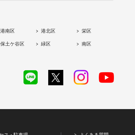
港南区
港北区
栄区
保土ケ谷区
緑区
南区
セス・駐車場
よくある質問