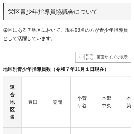
栄区青少年指導員協議会について
栄区にある７地区において、現在93名の方が青少年指導員
として活躍しています。
画面サイズで表示
地区別青少年指導員数（令和７年11月１日現在）
連
合
小菅
本郷
本
地
豊田
笠間
ケ谷
中央
第
区
名