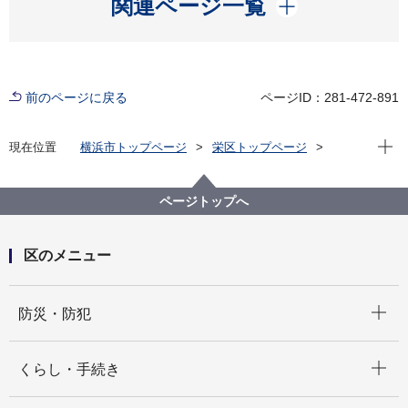
開く
関連ページ一覧
前のページに戻る
ページID：281-472-891
現在位
現在位置
横浜市トップページ
栄区トップページ
子育て・教育
青少年育成
栄区青少年指導員協議会『私たち、青指です！』
ページトップへ
区のメニュー
開く
防災・防犯
開く
くらし・手続き
開く