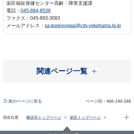
栄区福祉保健センター高齢・障害支援課
電話：
045-894-8539
ファクス：045-893-3083
メールアドレス：
sa-koreisyogai@city.yokohama.lg.jp
開く
関連ページ一覧
前のページに戻る
ページID：466-140-246
現在位
現在位置
横浜市トップページ
栄区トップページ
健康・医療・福祉
福祉・介護
障害福祉
障害福祉に関する栄区からのお知らせ
栄区障害福祉事業所の「タッチーくん」自主製品のご