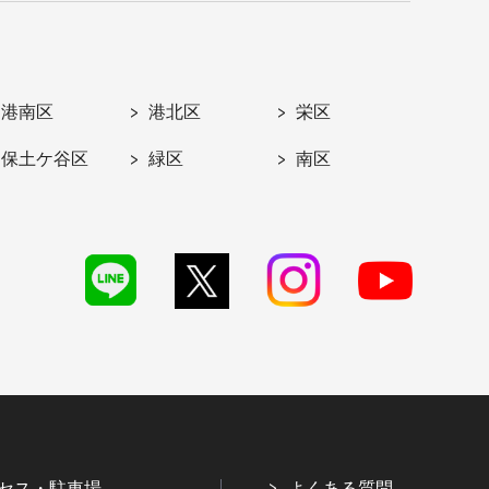
港南区
港北区
栄区
保土ケ谷区
緑区
南区
セス・駐車場
よくある質問