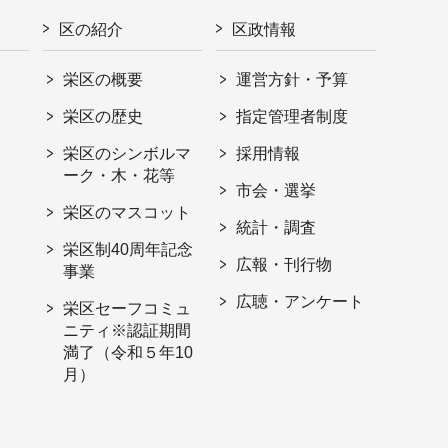
区の紹介
区政情報
栄区の概要
運営方針・予算
栄区の歴史
指定管理者制度
栄区のシンボルマ
採用情報
ーク・木・花等
市会・選挙
栄区のマスコット
統計・調査
栄区制40周年記念
広報・刊行物
事業
広聴・アンケート
栄区セーフコミュ
ニティ※認証期間
満了（令和５年10
月）