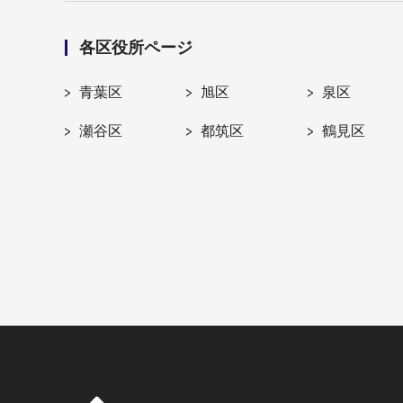
各区役所ページ
青葉区
旭区
泉区
瀬谷区
都筑区
鶴見区