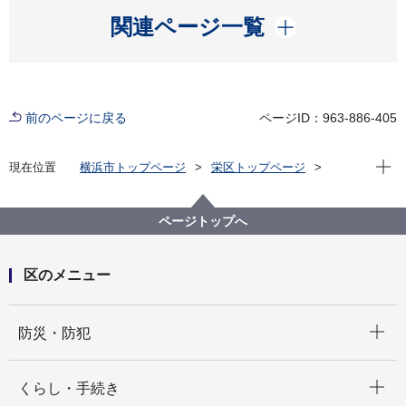
開く
関連ページ一覧
前のページに戻る
ページID：963-886-405
現在位
現在位置
横浜市トップページ
栄区トップページ
防災・防犯
防災・災害
補助金
町の防災組織活動費補助金
ページトップへ
区のメニュー
開く
防災・防犯
開く
くらし・手続き