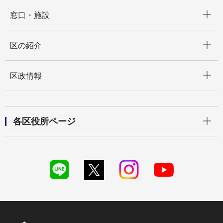
開く
窓口・施設
開く
区の紹介
開く
区政情報
開く
各区役所ページ