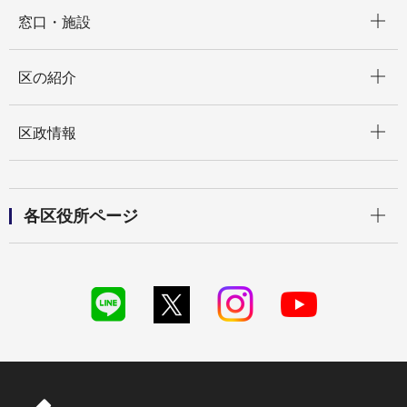
開く
窓口・施設
開く
区の紹介
開く
区政情報
開く
各区役所ページ