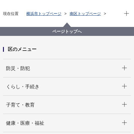
現在位
現在位置
横浜市トップページ
南区トップページ
窓口・施設
区役所窓口
業務案内
ページトップへ
区のメニュー
開く
防災・防犯
開く
くらし・手続き
開く
子育て・教育
開く
健康・医療・福祉