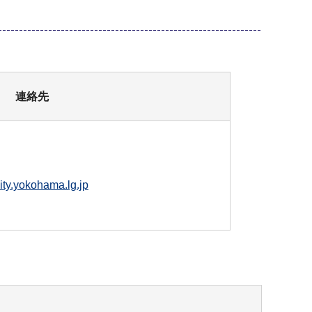
連絡先
ty.yokohama.lg.jp