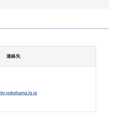
連絡先
ty.yokohama.lg.jp