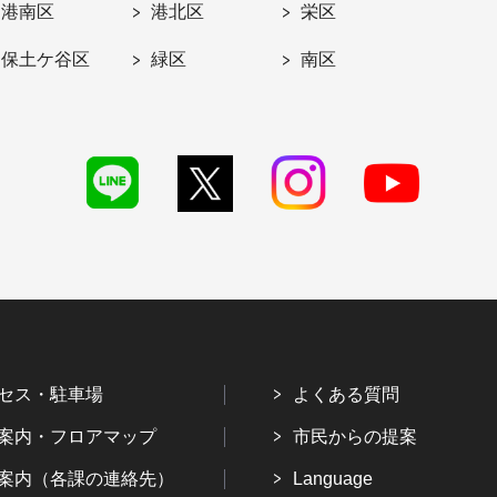
港南区
港北区
栄区
保土ケ谷区
緑区
南区
セス・駐車場
よくある質問
案内・フロアマップ
市民からの提案
案内（各課の連絡先）
Language