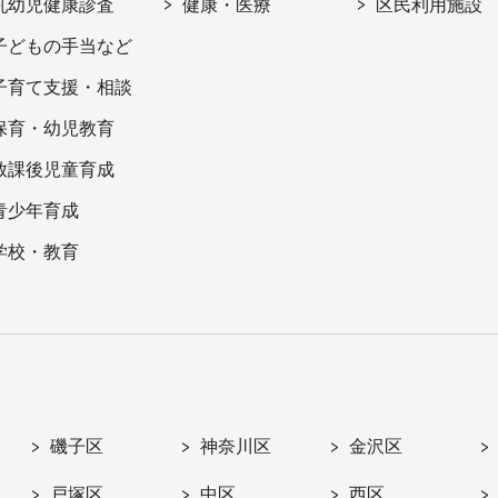
乳幼児健康診査
健康・医療
区民利用施設
子どもの手当など
子育て支援・相談
保育・幼児教育
放課後児童育成
青少年育成
学校・教育
磯子区
神奈川区
金沢区
戸塚区
中区
西区