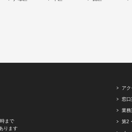
アク
窓口
業務
5時まで
第2
あります