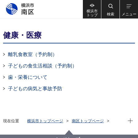
横浜市
検索
メニュー
トップ
健康・医療
離乳食教室（予約制）
子どもの食生活相談（予約制）
歯・栄養について
子どもの病気と事故予防
現在位
現在位置
横浜市トップページ
南区トップページ
子育て・教育
子育て支援・相談
健康・医療