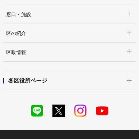
開く
窓口・施設
開く
区の紹介
開く
区政情報
開く
各区役所ページ