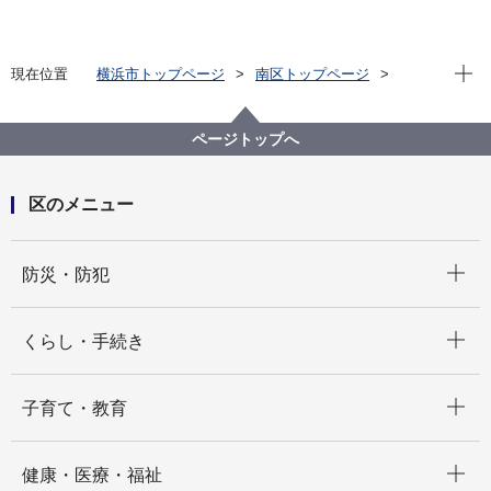
現在位
現在位置
横浜市トップページ
南区トップページ
イベント
その他
ページトップへ
区のメニュー
開く
防災・防犯
開く
くらし・手続き
開く
子育て・教育
開く
健康・医療・福祉